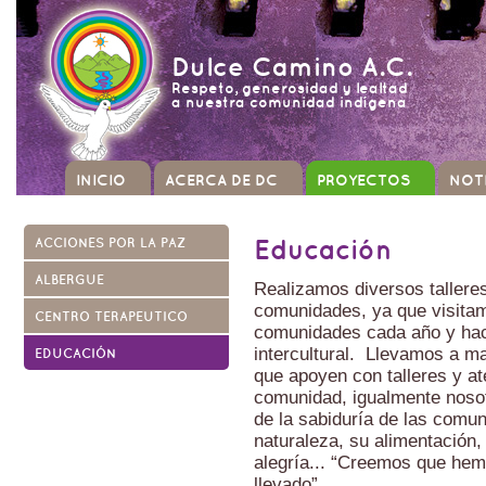
Dulce Camino A.C.
Respeto, generosidad y lealtad
a nuestra comunidad indígena
INICIO
ACERCA DE DC
PROYECTOS
NOT
ACCIONES POR LA PAZ
Educación
ALBERGUE
Realizamos diversos talleres
comunidades, ya que visita
CENTRO TERAPEUTICO
comunidades cada año y ha
intercultural. Llevamos a m
EDUCACIÓN
que apoyen con talleres y at
comunidad, igualmente nos
de la sabiduría de las comu
naturaleza, su alimentación,
alegría... “Creemos que he
llevado”.