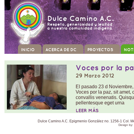
Dulce Camino A.C.
Respeto, generosidad y lealtad
a nuestra comunidad indígena
INICIO
ACERCA DE DC
PROYECTOS
NOT
Voces por la p
29 Marzo 2012
El pasado 23 d Noviembre, 
Voces por la paz, sit amet, c
convallis venenatis. Quisqu
pellentesque eget urna
LEER MÁS
Dulce Camino A.C. Epigmenio González no. 1256-1 Col. Mexi
Design by: